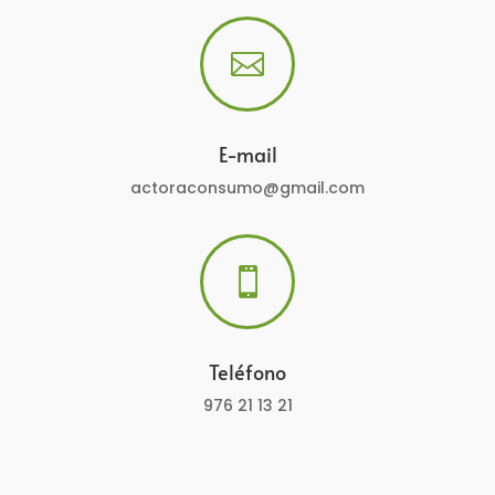

E-mail
actoraconsumo@gmail.com

Teléfono
976 21 13 21