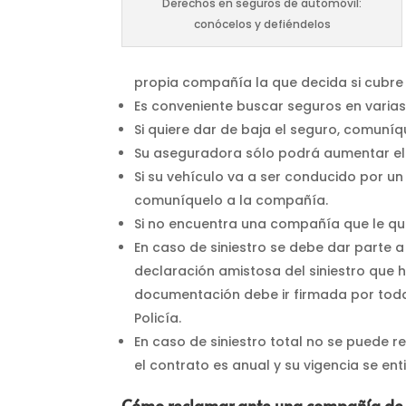
Derechos en seguros de automóvil:
conócelos y defiéndelos
propia compañía la que decida si cubre 
Es conveniente buscar seguros en varia
Si quiere dar de baja el seguro, comuní
Su aseguradora sólo podrá aumentar el c
Si su vehículo va a ser conducido por u
comuníquelo a la compañía.
Si no encuentra una compañía que le qu
En caso de siniestro se debe dar parte 
declaración amistosa del siniestro que ha
documentación debe ir firmada por todas 
Policía.
En caso de siniestro total no se puede 
el contrato es anual y su vigencia se en
Cómo reclamar ante una compañía de 