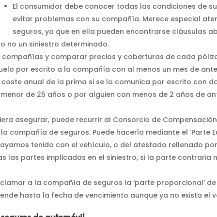
El consumidor debe conocer todas las condiciones de su 
evitar problemas con su compañía. Merece especial aten
seguros, ya que en ella pueden encontrarse cláusulas ab
o no un siniestro determinado.
s compañías y comparar precios y coberturas de cada póliza
quelo por escrito a la compañía con al menos un mes de ante
oste anual de la prima si se lo comunica por escrito con d
n menor de 25 años o por alguien con menos de 2 años de an
iera asegurar, puede recurrir al Consorcio de Compensación
a la compañía de seguros. Puede hacerlo mediante el ‘Parte 
yamos tenido con el vehículo, o del atestado rellenado por la
las partes implicadas en el siniestro, si la parte contraria n
reclamar a la compañía de seguros la ‘parte proporcional’ 
tiende hasta la fecha de vencimiento aunque ya no exista el
seguros de automóvil