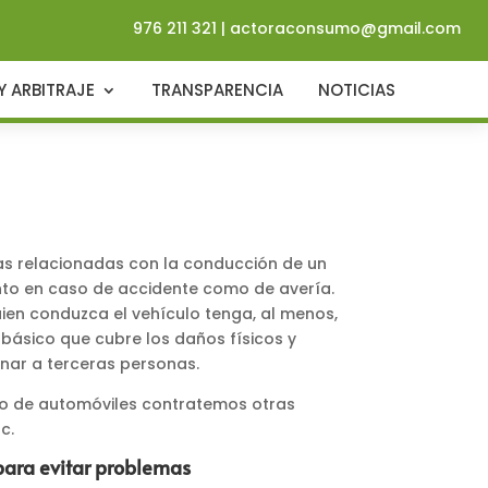
976 211 321
|
actoraconsumo@gmail.com
Y ARBITRAJE
TRANSPARENCIA
NOTICIAS
ias relacionadas con la conducción de un
anto en caso de accidente como de avería.
uien conduzca el vehículo tenga, al menos,
 básico que cubre los daños físicos y
nar a terceras personas.
ro de automóviles contratemos otras
c.
para evitar problemas