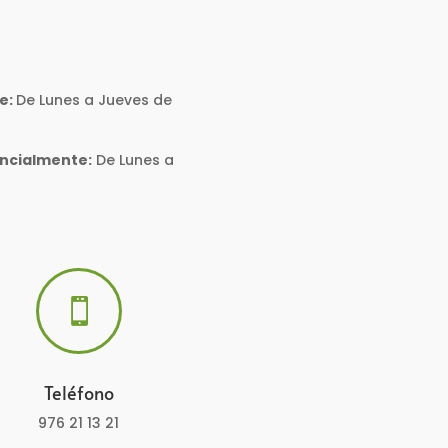
e:
De Lunes a Jueves de
encialmente:
De Lunes a

Teléfono
976 21 13 21