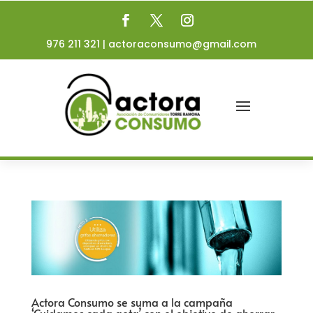
976 211 321
|
actoraconsumo@gmail.com
Actora Consumo se suma a la campaña
‘Cuidamos cada gota’ con el objetivo de ahorrar