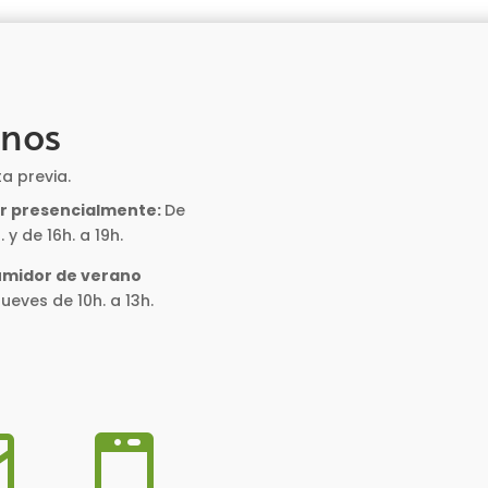
anos
ta previa.
or presencialmente:
De
 y de 16h. a 19h.
umidor de verano
ueves de 10h. a 13h.

