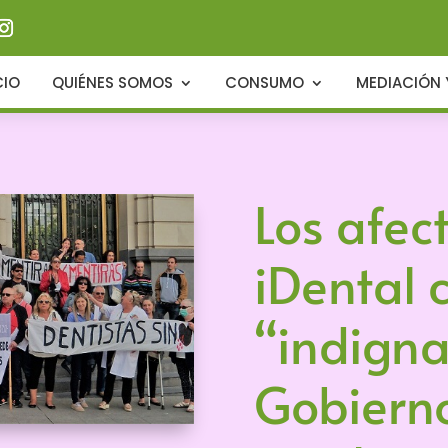
CIO
QUIÉNES SOMOS
CONSUMO
MEDIACIÓN 
Los afec
iDental 
“indigna
Gobiern