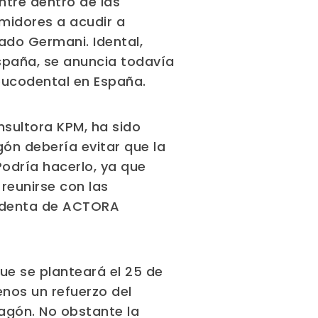
ntre dentro de las
umidores a acudir a
cado Germani. Idental,
spaña, se anuncia todavía
 bucodental en España.
nsultora KPM, ha sido
ón debería evitar que la
odría hacerlo, ya que
reunirse con las
esidenta de ACTORA
e se planteará el 25 de
nos un refuerzo del
ragón. No obstante la