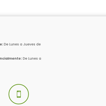
e:
De Lunes a Jueves de
encialmente:
De Lunes a
