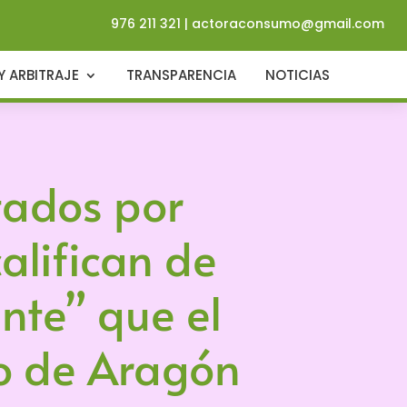
976 211 321
|
actoraconsumo@gmail.com
Y ARBITRAJE
TRANSPARENCIA
NOTICIAS
tados por
califican de
nte” que el
o de Aragón