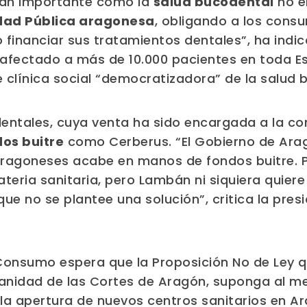
 tan importante como la
salud bucodental
no e
dad Pública aragonesa
, obligando a los cons
o financiar sus tratamientos dentales”, ha indi
 afectado a más de 10.000 pacientes en toda E
 clínica social “democratizadora” de la salud
 dentales, cuya venta ha sido encargada a la co
os buitre
como Cerberus. “El Gobierno de Arag
aragoneses acabe en manos de fondos buitre. P
eria sanitaria, pero Lambán ni siquiera quiere 
que no se plantee una solución”, critica la pr
onsumo espera que la Proposición No de Ley qu
anidad de las Cortes de Aragón, suponga al me
y la apertura de nuevos centros sanitarios en A