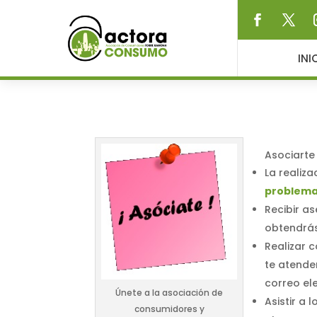
INI
Asociarte
La realiz
problem
Recibir a
obtendrás
Realizar 
te atende
correo el
Únete a la asociación de
Asistir a 
consumidores y