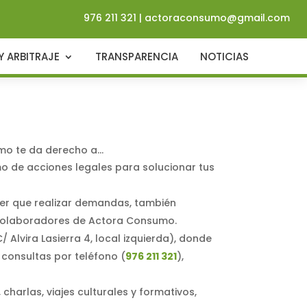
976 211 321
|
actoraconsumo@gmail.com
Y ARBITRAJE
TRANSPARENCIA
NOTICIAS
mo te da derecho a…
o de acciones legales para solucionar tus
ner que realizar demandas, también
 colaboradores de Actora Consumo.
Alvira Lasierra 4, local izquierda), donde
consultas por teléfono (
976 211 321
),
charlas, viajes culturales y formativos,