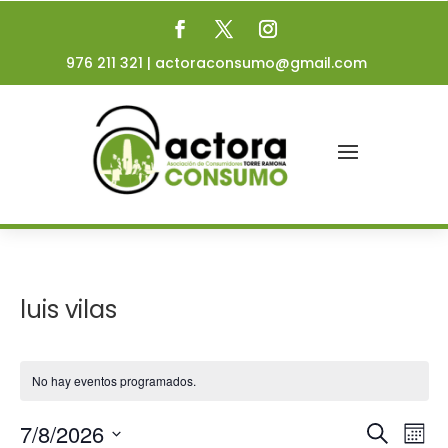
976 211 321
|
actoraconsumo@gmail.com
luis vilas
No hay eventos programados.
Navega
Na
7/8/2026
Buscar
Mes