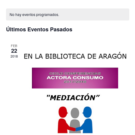
de
de
Selecciona
vis
Calendario
búsqu
la
de
de
No hay eventos programados.
y
fecha.
Eve
Eventos
vistas
Últimos Eventos Pasados
de
Evento
FEB
22
2018