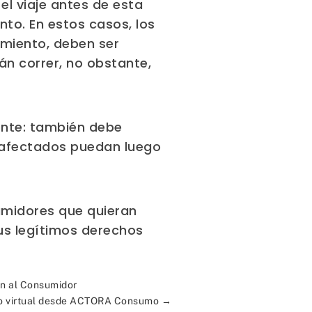
el viaje antes de esta
nto. En estos casos, los
amiento, deben ser
án correr, no obstante,
mente: también debe
s afectados puedan luego
midores que quieran
us legítimos derechos
ón al Consumidor
o virtual desde ACTORA Consumo
→