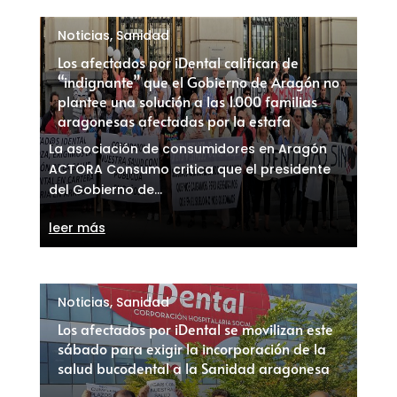
Noticias
,
Sanidad
Los afectados por iDental califican de
“indignante” que el Gobierno de Aragón no
plantee una solución a las 1.000 familias
aragonesas afectadas por la estafa
La asociación de consumidores en Aragón
ACTORA Consumo critica que el presidente
del Gobierno de...
leer más
Noticias
,
Sanidad
Los afectados por iDental se movilizan este
sábado para exigir la incorporación de la
salud bucodental a la Sanidad aragonesa