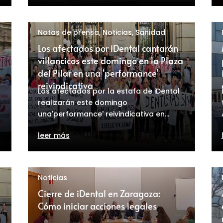
Notas de prensa
,
Noticias
,
Sanidad
Los afectados por iDental cantarán
villancicos este domingo en la Plaza
del Pilar en una ‘performance’
reivindicativa
Los afectados por la estafa de iDental
realizarán este domingo
una'performance' reivindicativa en...
leer más
Noticias
Cierre de iDental en Zaragoza:
Cómo iniciar acciones legales