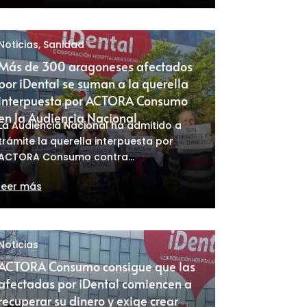
Noticias
,
Sanidad
Más de 300 aragoneses afectados
por iDental se suman a la querella
interpuesta por ACTORA Consumo
en la Audiencia Nacional
La Audiencia Nacional ha admitido a
trámite la querella interpuesta por
ACTORA Consumo contra...
leer más
Noticias
ACTORA Consumo consigue que las
afectadas por iDental comiencen a
recuperar su dinero y exige crear