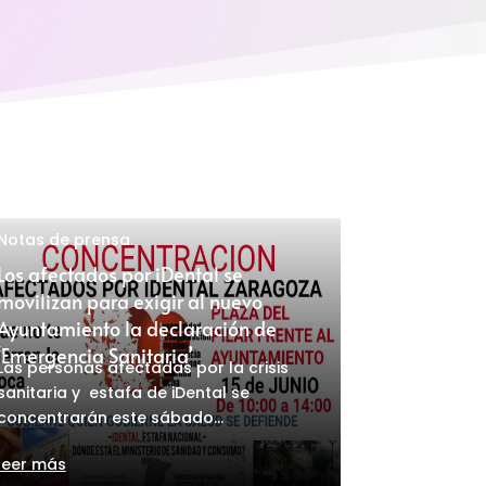
Notas de prensa
Los afectados por iDental se
movilizan para exigir al nuevo
Ayuntamiento la declaración de
‘Emergencia Sanitaria’
Las personas afectadas por la crisis
sanitaria y estafa de iDental se
concentrarán este sábado...
leer más