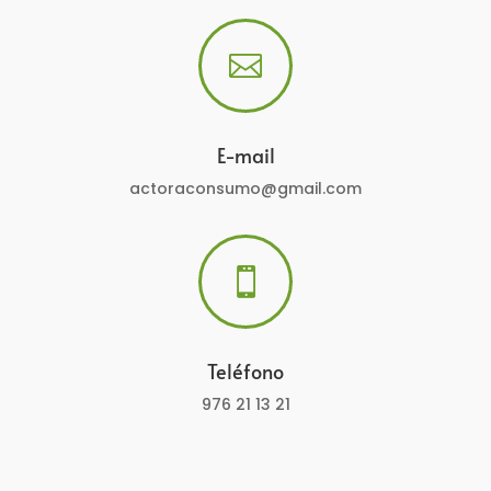

E-mail
actoraconsumo@gmail.com

Teléfono
976 21 13 21